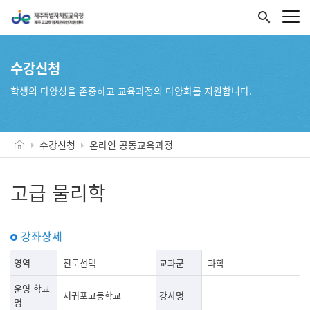
search
수강신청
학생의 다양성을 존중하고 교육과정의 다양화를 지원합니다.
수강신청
온라인 공동교육과정
고급 물리학
강좌상세
영역
진로선택
교과군
과학
운영 학교
서귀포고등학교
강사명
명