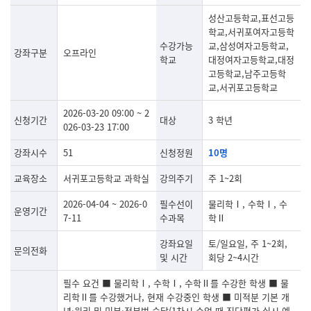
성산고등학교,표선고등
학교,서귀포여자고등학
수강가능
교,삼성여자고등학교,
강좌구분
오프라인
학교
대정여자고등학교,대정
고등학교,남주고등학
교,서귀포고등학교
2026-03-20 09:00 ~ 2
신청기간
대상
3 학년
026-03-23 17:00
강좌시수
51
신청정원
10명
교육장소
서귀포고등학교 과학실
강의주기
주 1~2회
2026-04-04 ~ 2026-0
필수선이
물리학Ⅰ, 수학Ⅰ, 수
운영기간
7-11
수과목
학Ⅱ
강좌요일
토/일요일, 주 1~2회,
문의전화
및 시간
회당 2~4시간
필수 요건 ■ 물리학Ⅰ, 수학Ⅰ, 수학Ⅱ를 수강한 학생 ■ 물
리학Ⅱ를 수강했거나, 현재 수강중인 학생 ■ 미적분 기본 개
념·원리 및 미분·적분법 숙달(1차시 수업 때 진단평가 실시 예