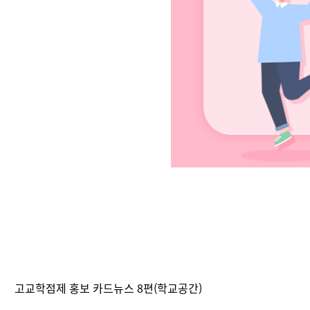
고교학점제 홍보 카드뉴스 8편(학교공간)