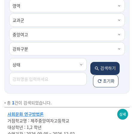
검색하기
초기화
총
1
건이 검색되었습니다.
접수
사회문화 연구방법론
상세
대기
거점학교명
제주중앙여자고등학교
대상학년
1,2 학년
수업기간
2026-09-05 ~ 2026-12-02