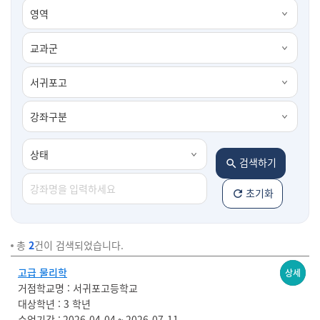
검색하기
초기화
총
2
건이 검색되었습니다.
고급 물리학
마감
상세
거점학교명
서귀포고등학교
대상학년
3 학년
수업기간
2026-04-04 ~ 2026-07-11