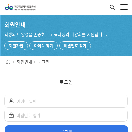
search
회원안내
학생의 다양성을 존중하고 교육과정의 다양화를 지원합니다.
회원가입
아이디 찾기
비밀번호 찾기
회원안내
로그인
로그인
로그인