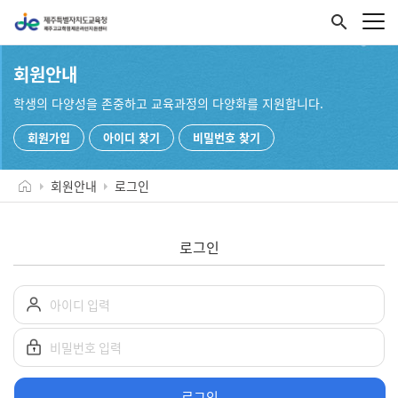
search
회원안내
학생의 다양성을 존중하고 교육과정의 다양화를 지원합니다.
회원가입
아이디 찾기
비밀번호 찾기
회원안내
로그인
로그인
로그인